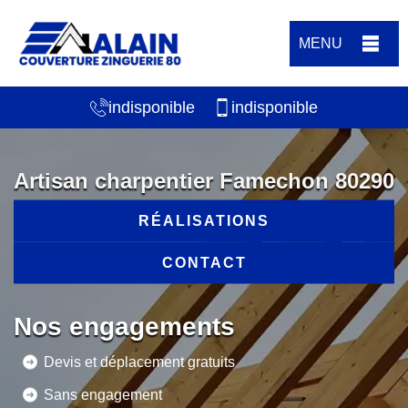
MENU
indisponible
indisponible
Artisan charpentier Famechon 80290
RÉALISATIONS
CONTACT
Nos engagements
Devis et déplacement gratuits
Sans engagement