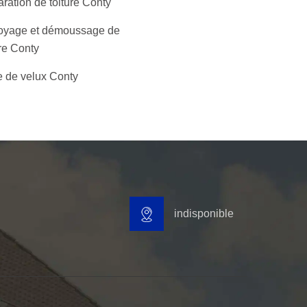
ration de toiture Conty
oyage et démoussage de
ure Conty
 de velux Conty
indisponible