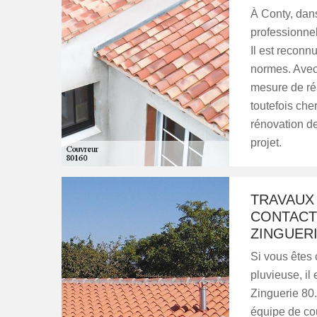
À Conty, dans
professionnel
Il est reconn
normes. Avec 
mesure de réa
toutefois che
rénovation de
projet.
TRAVAUX 
CONTACT
ZINGUERI
Si vous êtes 
pluvieuse, il
Zinguerie 80.
équipe de cou