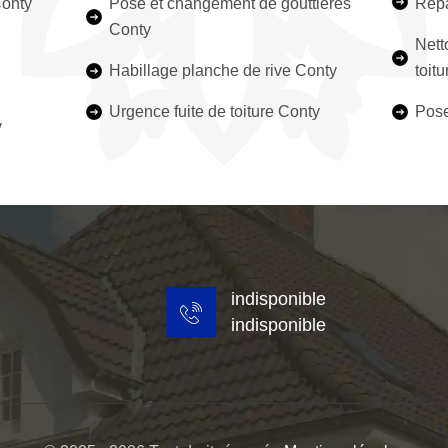
Conty
Pose et changement de gouttières
Répa
Conty
Nett
Habillage planche de rive Conty
toit
Urgence fuite de toiture Conty
Pose
y
indisponible
indisponible