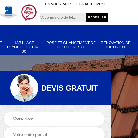
ON VOUS RAPPELLE GRATUITEMENT
E
HABILLAGE
POSE ET CHANGEMENT DE
RÉNOVATION DE
PLANCHE DE RIVE
GOUTTIÈRES 80
TOITURE 80
80
DEVIS GRATUIT
Nettoyage et
Réparation de
 80
démoussage de
toiture 80
toiture 80