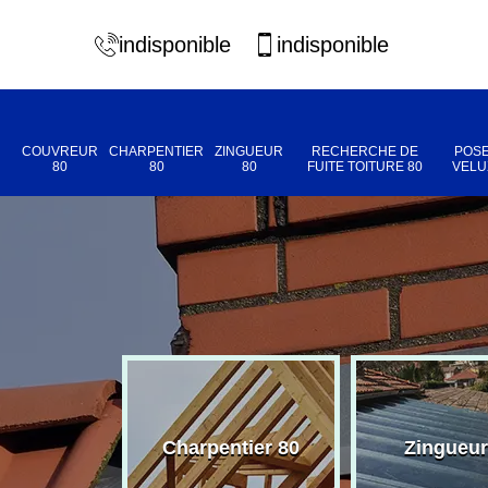
indisponible
indisponible
COUVREUR
CHARPENTIER
ZINGUEUR
RECHERCHE DE
POSE
80
80
80
FUITE TOITURE 80
VELU
eur 80
Charpentier 80
Zingueur