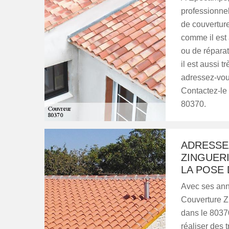
professionnel
de couverture
comme il est 
ou de répara
il est aussi t
adressez-vous
Contactez-le 
80370.
ADRESSE
ZINGUER
LA POSE 
Avec ses ann
Couverture Zi
dans le 80370
réaliser des 