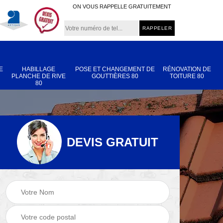
ON VOUS RAPPELLE GRATUITEMENT
E
HABILLAGE
POSE ET CHANGEMENT DE
RÉNOVATION DE
PLANCHE DE RIVE
GOUTTIÈRES 80
TOITURE 80
80
DEVIS GRATUIT
Nettoyage et
Réparation de
 80
démoussage de
toiture 80
toiture 80