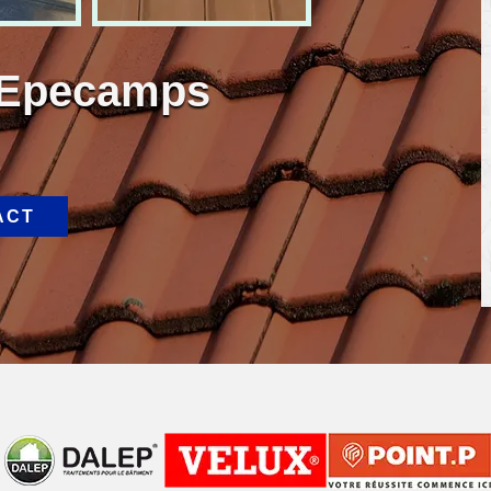
r Epecamps
ACT