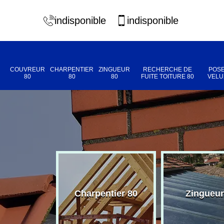
indisponible
indisponible
COUVREUR
CHARPENTIER
ZINGUEUR
RECHERCHE DE
POSE
80
80
80
FUITE TOITURE 80
VELU
eur 80
Charpentier 80
Zingueur