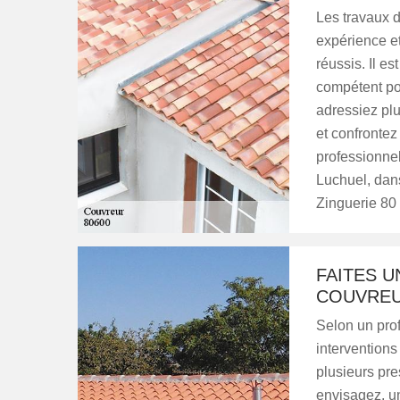
Les travaux de
expérience et
réussis. Il e
compétent pou
adressiez pl
et confrontez 
professionnel
Luchuel, dan
Zinguerie 80 
FAITES 
COUVREU
Selon un prof
interventions
plusieurs pre
envisagez, un