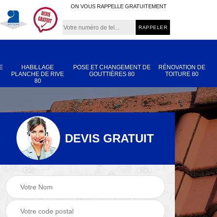
ON VOUS RAPPELLE GRATUITEMENT
E
HABILLAGE
POSE ET CHANGEMENT DE
RÉNOVATION DE
PLANCHE DE RIVE
GOUTTIÈRES 80
TOITURE 80
80
DEVIS GRATUIT
Nettoyage et
Réparation de
 80
démoussage de
toiture 80
toiture 80