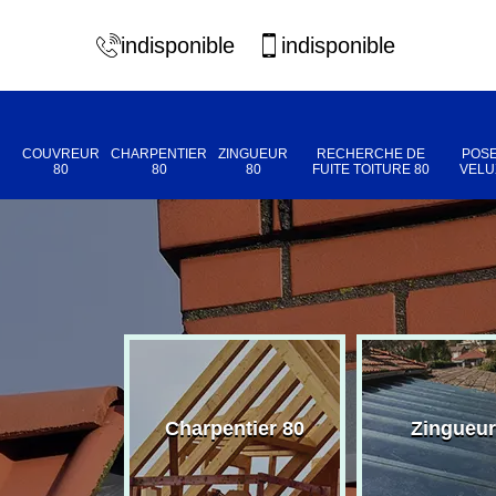
indisponible
indisponible
COUVREUR
CHARPENTIER
ZINGUEUR
RECHERCHE DE
POSE
80
80
80
FUITE TOITURE 80
VELU
eur 80
Charpentier 80
Zingueur