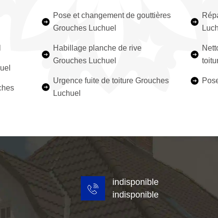
Pose et changement de gouttières
Répa
Grouches Luchuel
Luch
l
Habillage planche de rive
Nett
Grouches Luchuel
toit
uel
Urgence fuite de toiture Grouches
Pose
ches
Luchuel
indisponible
indisponible