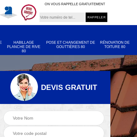
ON VOUS RAPPELLE GRATUITEMENT
E
HABILLAGE
POSE ET CHANGEMENT DE
RÉNOVATION DE
PLANCHE DE RIVE
GOUTTIÈRES 80
TOITURE 80
80
DEVIS GRATUIT
Nettoyage et
Réparation de
 80
démoussage de
toiture 80
toiture 80