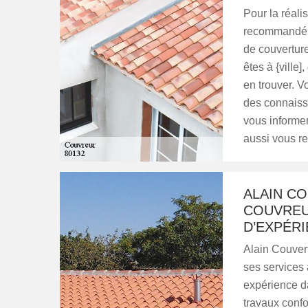
Pour la réalis
recommandé d
de couverture
êtes à {ville
en trouver. 
des connaiss
vous informer
aussi vous re
ALAIN CO
COUVREU
D’EXPÉR
Alain Couvert
ses services 
expérience da
travaux confo