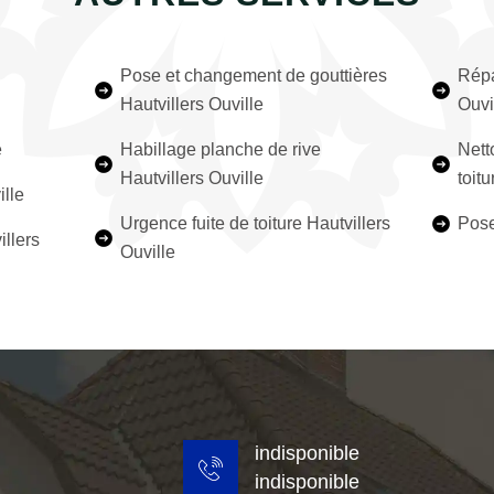
Pose et changement de gouttières
Répa
Hautvillers Ouville
Ouvi
e
Habillage planche de rive
Nett
Hautvillers Ouville
toitu
ille
Urgence fuite de toiture Hautvillers
Pose
illers
Ouville
indisponible
indisponible