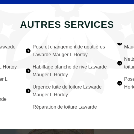
AUTRES SERVICES
 Lawarde
Pose et changement de gouttières
Maug
Lawarde Mauger L Hortoy
Nett
L Hortoy
Habillage planche de rive Lawarde
toit
Mauger L Hortoy
er L
Pose
Urgence fuite de toiture Lawarde
Hort
Mauger L Hortoy
rde
Réparation de toiture Lawarde