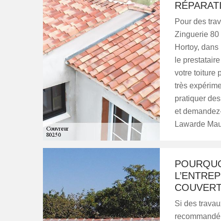
RÉPARATI
Pour des trav
Zinguerie 80
Hortoy, dans 
le prestatair
votre toiture 
très expérime
pratiquer des
et demandez-l
Lawarde Maug
POURQUOI
L’ENTREP
COUVERTU
Si des travau
recommandé d