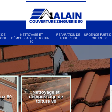
 DE
NETTOYAGE ET
RÉPARATION DE
URGENCE FUITE D
X 80
DÉMOUSSAGE DE TOITURE
TOITURE 80
TOITURE 80
80
Nettoyage et
Réparation d
lux 80
démoussage de
toiture 80
toiture 80