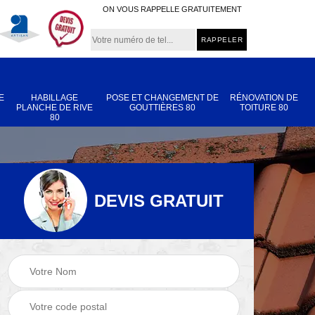
ON VOUS RAPPELLE GRATUITEMENT
E
HABILLAGE
POSE ET CHANGEMENT DE
RÉNOVATION DE
PLANCHE DE RIVE
GOUTTIÈRES 80
TOITURE 80
80
DEVIS GRATUIT
e
Urgence fuite de
Habillage planche
toiture 80
de rive 80