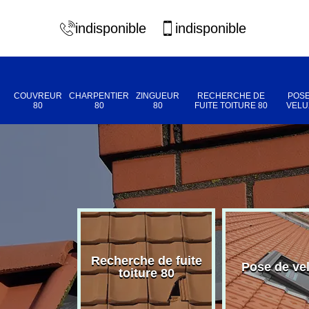
indisponible
indisponible
COUVREUR
CHARPENTIER
ZINGUEUR
RECHERCHE DE
POSE
80
80
80
FUITE TOITURE 80
VELU
Recherche de fuite
eur 80
Pose de ve
toiture 80