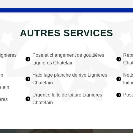
AUTRES SERVICES
ignieres
Pose et changement de gouttières
Répa
Lignieres Chatelain
Chat
in
Habillage planche de rive Lignieres
Nett
Chatelain
toit
elain
Urgence fuite de toiture Lignieres
Pose
eres
Chatelain