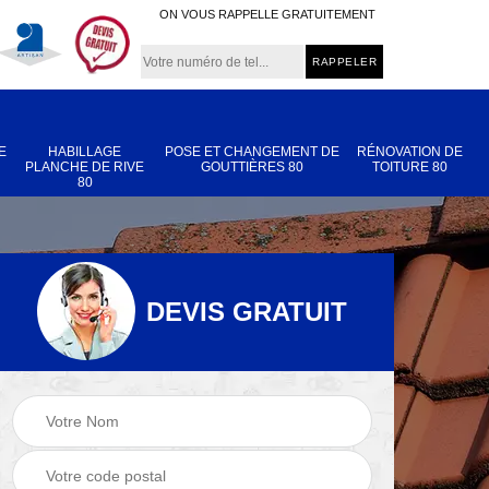
ON VOUS RAPPELLE GRATUITEMENT
E
HABILLAGE
POSE ET CHANGEMENT DE
RÉNOVATION DE
PLANCHE DE RIVE
GOUTTIÈRES 80
TOITURE 80
80
DEVIS GRATUIT
Nettoyage et
Réparation de
 80
démoussage de
toiture 80
toiture 80