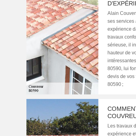
D’EXPÉR
Alain Couvert
ses services 
expérience da
travaux confo
sérieuse, il 
hauteur de vos
intéressantes
80590, lui fo
devis de vos 
80590 ;
COMMENT
COUVREU
Les travaux de
expérience et