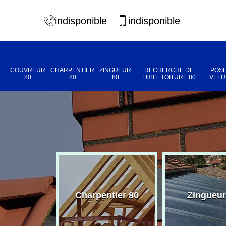
indisponible
indisponible
COUVREUR
CHARPENTIER
ZINGUEUR
RECHERCHE DE
POSE
80
80
80
FUITE TOITURE 80
VELU
eur 80
Charpentier 80
Zingueur