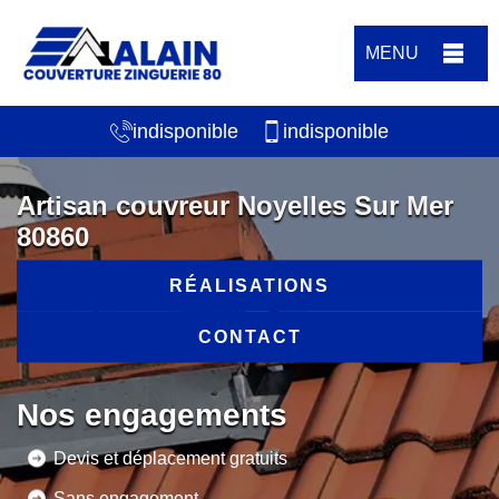
MENU
indisponible
indisponible
Artisan couvreur Noyelles Sur Mer
80860
RÉALISATIONS
CONTACT
Nos engagements
Devis et déplacement gratuits
Sans engagement