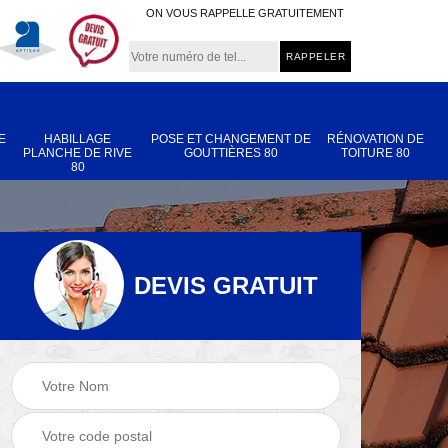
ON VOUS RAPPELLE GRATUITEMENT
E
HABILLAGE
POSE ET CHANGEMENT DE
RÉNOVATION DE
PLANCHE DE RIVE
GOUTTIÈRES 80
TOITURE 80
80
DEVIS GRATUIT
Nettoyage et
Réparation de
 80
démoussage de
toiture 80
toiture 80