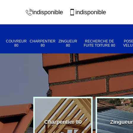
indisponible
indisponible
COUVREUR
CHARPENTIER
ZINGUEUR
RECHERCHE DE
POSE
80
80
80
FUITE TOITURE 80
VELU
eur 80
Charpentier 80
Zingueur