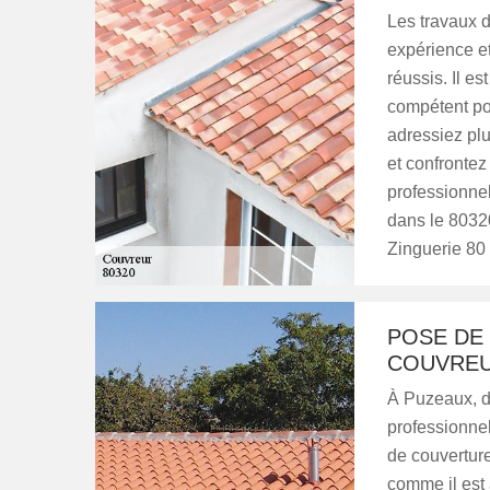
Les travaux de
expérience et
réussis. Il e
compétent pou
adressiez pl
et confrontez 
professionnel
dans le 8032
Zinguerie 80 
POSE DE 
COUVREU
À Puzeaux, d
professionnel
de couverture
comme il est 