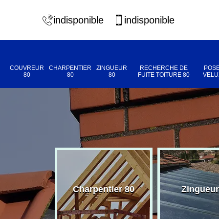
indisponible
indisponible
COUVREUR
CHARPENTIER
ZINGUEUR
RECHERCHE DE
POSE
80
80
80
FUITE TOITURE 80
VELU
eur 80
Charpentier 80
Zingueur