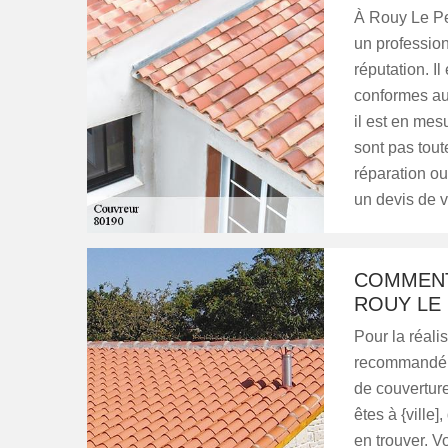
À Rouy Le Pet
un professio
réputation. I
conformes au
il est en mes
sont pas tout
réparation ou
un devis de v
COMMENT
ROUY LE 
Pour la réalis
recommandé d
de couverture
êtes à {ville
en trouver. 