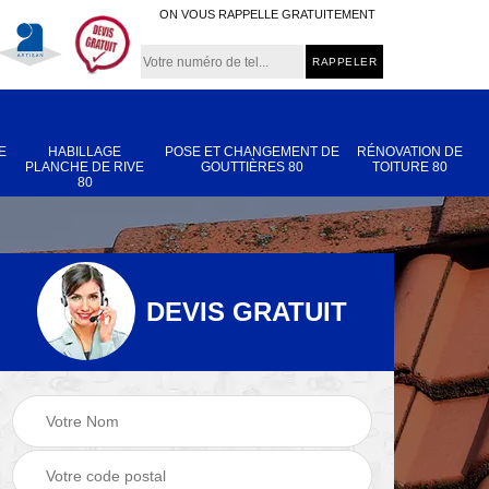
ON VOUS RAPPELLE GRATUITEMENT
E
HABILLAGE
POSE ET CHANGEMENT DE
RÉNOVATION DE
PLANCHE DE RIVE
GOUTTIÈRES 80
TOITURE 80
80
DEVIS GRATUIT
Nettoyage et
Réparation de
 80
démoussage de
toiture 80
toiture 80