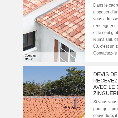
Dans le cadre
disposer d’u
vous adresser
renseigner su
et le coût gl
Rumaisnil, da
80, c’est un 
Contactez-le
DEVIS D
RECEVEZ
AVEC LE
ZINGUERI
Si vous vous
pour qu’il pr
couverture, i