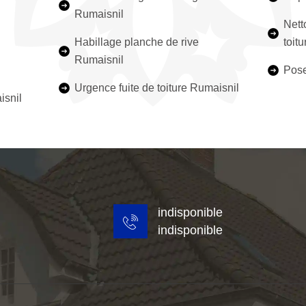
Rumaisnil
Nett
Habillage planche de rive
toit
Rumaisnil
Pose
Urgence fuite de toiture Rumaisnil
isnil
indisponible
indisponible