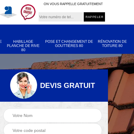
ON VOUS RAPPELLE GRATUITEMENT
E
HABILLAGE
POSE ET CHANGEMENT DE
RÉNOVATION DE
PLANCHE DE RIVE
GOUTTIÈRES 80
TOITURE 80
80
DEVIS GRATUIT
Nettoyage et
Réparation de
 80
démoussage de
toiture 80
toiture 80