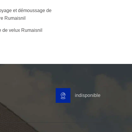
oyage et démoussage de
ure Rumaisnil
 de velux Rumaisnil
indisponible