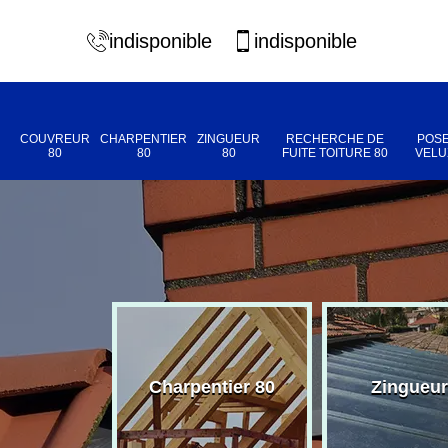
indisponible
indisponible
COUVREUR
CHARPENTIER
ZINGUEUR
RECHERCHE DE
POSE
80
80
80
FUITE TOITURE 80
VELU
eur 80
Charpentier 80
Zingueur