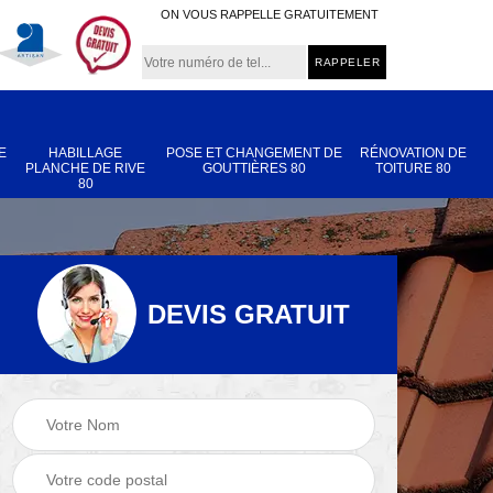
ON VOUS RAPPELLE GRATUITEMENT
E
HABILLAGE
POSE ET CHANGEMENT DE
RÉNOVATION DE
PLANCHE DE RIVE
GOUTTIÈRES 80
TOITURE 80
80
DEVIS GRATUIT
Nettoyage et
Réparation de
 80
démoussage de
toiture 80
toiture 80