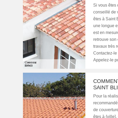
Si vous êtes d
conseillé de 
êtes à Saint 
une longue ex
est en mesure
retrouve son 
travaux très r
Contactez-le 
Appelez-le po
COMMENT
SAINT BL
Pour la réalis
recommandé d
de couverture
êtes à {ville