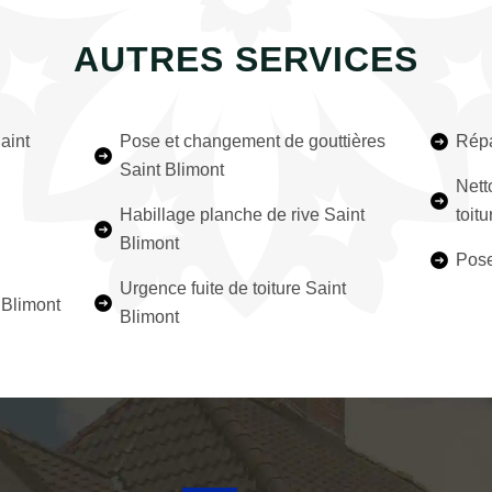
AUTRES SERVICES
aint
Pose et changement de gouttières
Répa
Saint Blimont
Nett
Habillage planche de rive Saint
toit
Blimont
Pose
Urgence fuite de toiture Saint
 Blimont
Blimont