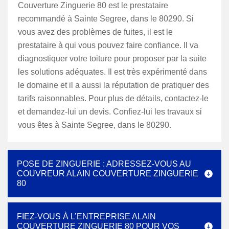
Couverture Zinguerie 80 est le prestataire
recommandé à Sainte Segree, dans le 80290. Si
vous avez des problèmes de fuites, il est le
prestataire à qui vous pouvez faire confiance. Il va
diagnostiquer votre toiture pour proposer par la suite
les solutions adéquates. Il est très expérimenté dans
le domaine et il a aussi la réputation de pratiquer des
tarifs raisonnables. Pour plus de détails, contactez-le
et demandez-lui un devis. Confiez-lui les travaux si
vous êtes à Sainte Segree, dans le 80290.
POSE DE ZINGUERIE : ADRESSEZ-VOUS AU
COUVREUR ALAIN COUVERTURE ZINGUERIE
80
FIEZ-VOUS À L’ENTREPRISE ALAIN
COUVERTURE ZINGUERIE 80 POUR VOS