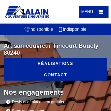
MENU
indisponible
indisponible
Artisan couvreur Tincourt Boucly
80240
RÉALISATIONS
CONTACT
Nos engagements
Devis et déplacement gratuits
Sans engagement