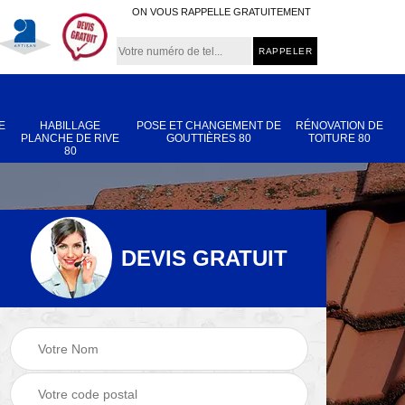
ON VOUS RAPPELLE GRATUITEMENT
E
HABILLAGE
POSE ET CHANGEMENT DE
RÉNOVATION DE
PLANCHE DE RIVE
GOUTTIÈRES 80
TOITURE 80
80
DEVIS GRATUIT
Nettoyage et
Réparation de
 80
démoussage de
toiture 80
toiture 80