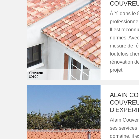
COUVREU
À Y, dans le 
professionnel
Il est reconn
normes. Avec 
mesure de réa
toutefois che
rénovation de
projet.
ALAIN CO
COUVREU
D’EXPÉR
Alain Couvert
ses services 
domaine, il e