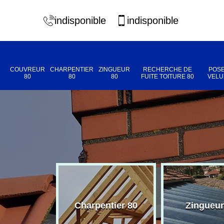
indisponible
indisponible
COUVREUR
CHARPENTIER
ZINGUEUR
RECHERCHE DE
POSE
80
80
80
FUITE TOITURE 80
VELU
eur 80
Charpentier 80
Zingueur