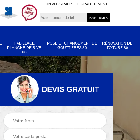
ON VOUS RAPPELLE GRATUITEMENT
E
HABILLAGE
POSE ET CHANGEMENT DE
RÉNOVATION DE
PLANCHE DE RIVE
GOUTTIÈRES 80
TOITURE 80
80
DEVIS GRATUIT
Nettoyage et
Réparation de
 80
démoussage de
toiture 80
toiture 80