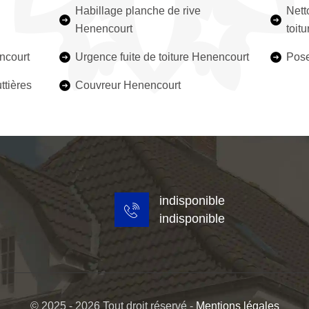
Habillage planche de rive
Nett
Henencourt
toit
ncourt
Urgence fuite de toiture Henencourt
Pose
ttières
Couvreur Henencourt
indisponible
indisponible
© 2025 - 2026 Tout droit réservé -
Mentions légales