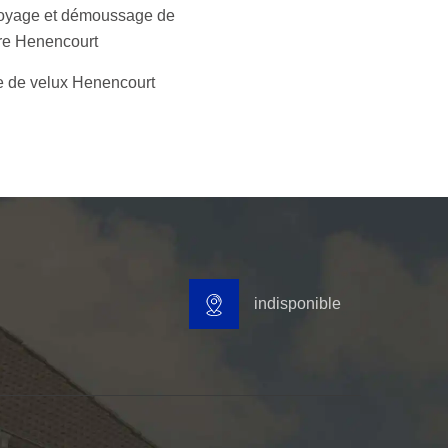
oyage et démoussage de
ure Henencourt
 de velux Henencourt
indisponible