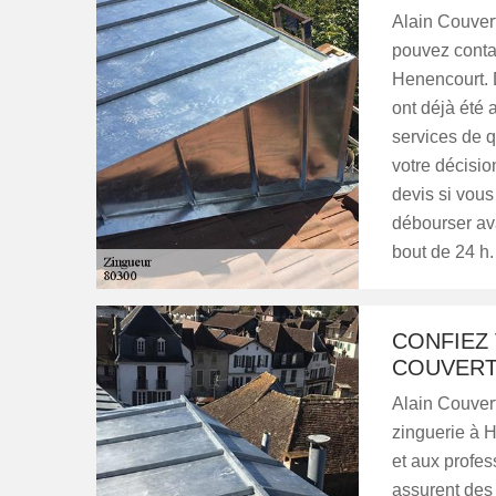
Alain Couvert
pouvez contac
Henencourt. 
ont déjà été a
services de q
votre décisio
devis si vou
débourser ava
bout de 24 h.
CONFIEZ 
COUVERT
Alain Couvert
zinguerie à H
et aux profes
assurent des 