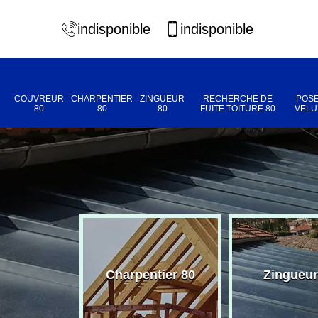
indisponible
indisponible
COUVREUR
CHARPENTIER
ZINGUEUR
RECHERCHE DE
POSE
80
80
80
FUITE TOITURE 80
VELU
eur 80
Charpentier 80
Zingueur