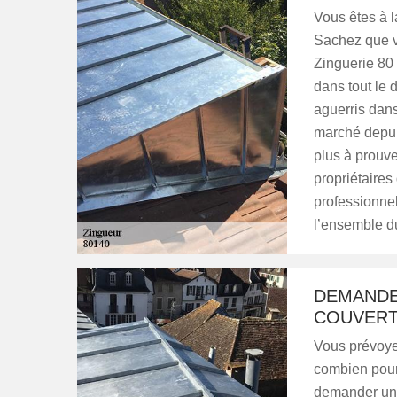
Vous êtes à l
Sachez que v
Zinguerie 80
dans tout le 
aguerris dans
marché depuis
plus à prouve
propriétaires 
professionnel
l’ensemble d
DEMANDEZ
COUVERT
Vous prévoye
combien pour
demander un 