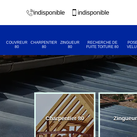
indisponible
indisponible
COUVREUR
CHARPENTIER
ZINGUEUR
RECHERCHE DE
POSE
80
80
80
FUITE TOITURE 80
VELU
eur 80
Charpentier 80
Zingueur