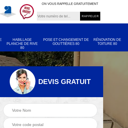
ON VOUS RAPPELLE GRATUITEMENT
E
HABILLAGE
POSE ET CHANGEMENT DE
RÉNOVATION DE
PLANCHE DE RIVE
GOUTTIÈRES 80
TOITURE 80
80
DEVIS GRATUIT
Nettoyage et
Réparation de
 80
démoussage de
toiture 80
toiture 80