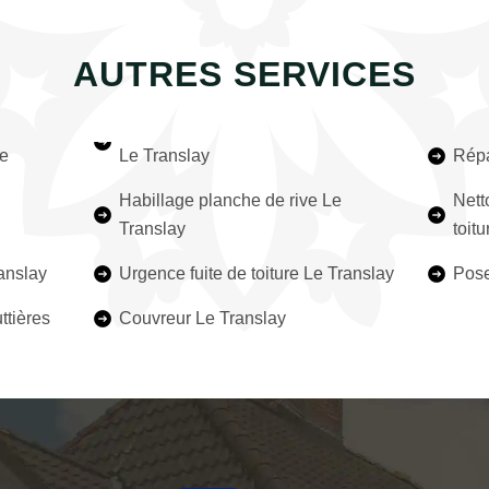
AUTRES SERVICES
Le
Le Translay
Répa
Habillage planche de rive Le
Nett
Translay
toit
anslay
Urgence fuite de toiture Le Translay
Pose
ttières
Couvreur Le Translay