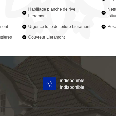
Habillage planche de rive
Nett
Lieramont
toit
amont
Urgence fuite de toiture Lieramont
Pose
ttières
Couvreur Lieramont
indisponible
indisponible