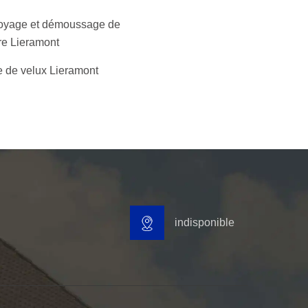
oyage et démoussage de
ure Lieramont
 de velux Lieramont
indisponible