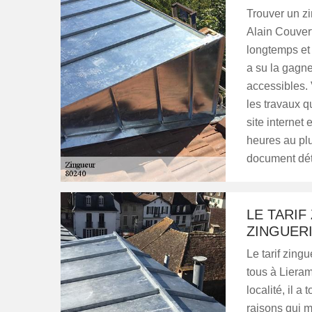
Trouver un zi
Alain Couvert
longtemps et
a su la gagne
accessibles. 
les travaux q
site internet
heures au plu
document déta
LE TARIF
ZINGUERI
Le tarif zing
tous à Liera
localité, il a
raisons qui mo