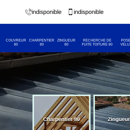
indisponible
indisponible
COUVREUR
CHARPENTIER
ZINGUEUR
RECHERCHE DE
POSE
80
80
80
FUITE TOITURE 80
VELU
eur 80
Charpentier 80
Zingueur