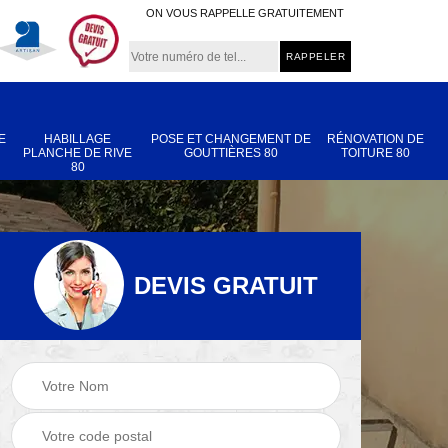
ON VOUS RAPPELLE GRATUITEMENT
E
HABILLAGE
POSE ET CHANGEMENT DE
RÉNOVATION DE
PLANCHE DE RIVE
GOUTTIÈRES 80
TOITURE 80
80
DEVIS GRATUIT
Nettoyage et
Réparation de
 80
démoussage de
toiture 80
toiture 80