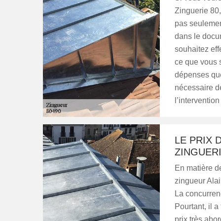
Zinguerie 80,
pas seulement
dans le docum
souhaitez eff
ce que vous s
dépenses que 
nécessaire d
l’interventio
LE PRIX 
ZINGUERI
En matière de
zingueur Ala
La concurrenc
Pourtant, il 
prix très abo