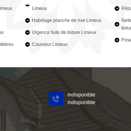
Limeux
Limeux
Répa
Habillage planche de rive Limeux
Nett
toit
ux
Urgence fuite de toiture Limeux
Pose
ttières
Couvreur Limeux
indisponible
indisponible