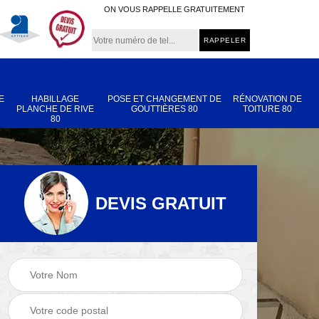
ON VOUS RAPPELLE GRATUITEMENT
E
HABILLAGE
POSE ET CHANGEMENT DE
RÉNOVATION DE
PLANCHE DE RIVE
GOUTTIÈRES 80
TOITURE 80
80
DEVIS GRATUIT
Nettoyage et
Réparation de
 80
démoussage de
toiture 80
toiture 80