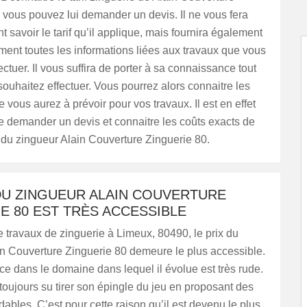
 vous pouvez lui demander un devis. Il ne vous fera
 savoir le tarif qu’il applique, mais fournira également
ent toutes les informations liées aux travaux que vous
ectuer. Il vous suffira de porter à sa connaissance tout
ouhaitez effectuer. Vous pourrez alors connaitre les
vous aurez à prévoir pour vos travaux. Il est en effet
e demander un devis et connaitre les coûts exacts de
n du zingueur Alain Couverture Zinguerie 80.
DU ZINGUEUR ALAIN COUVERTURE
E 80 EST TRÈS ACCESSIBLE
 travaux de zinguerie à Limeux, 80490, le prix du
in Couverture Zinguerie 80 demeure le plus accessible.
e dans le domaine dans lequel il évolue est très rude.
a toujours su tirer son épingle du jeu en proposant des
rdables. C’est pour cette raison qu’il est devenu le plus