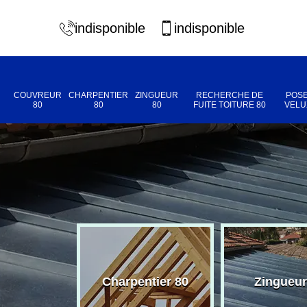
indisponible
indisponible
COUVREUR
CHARPENTIER
ZINGUEUR
RECHERCHE DE
POSE
80
80
80
FUITE TOITURE 80
VELU
eur 80
Charpentier 80
Zingueur