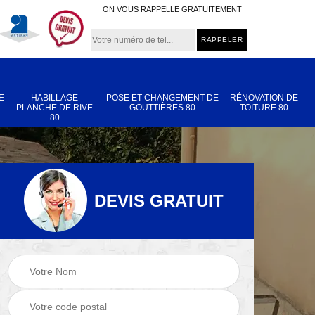
ON VOUS RAPPELLE GRATUITEMENT
E
HABILLAGE
POSE ET CHANGEMENT DE
RÉNOVATION DE
PLANCHE DE RIVE
GOUTTIÈRES 80
TOITURE 80
80
DEVIS GRATUIT
Nettoyage et
Réparation de
 80
démoussage de
toiture 80
toiture 80