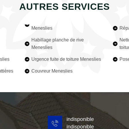
AUTRES SERVICES
Meneslies
Répa
Habillage planche de rive
Nett
Meneslies
toit
slies
Urgence fuite de toiture Meneslies
Pose
ttières
Couvreur Meneslies
indisponible
indisponible