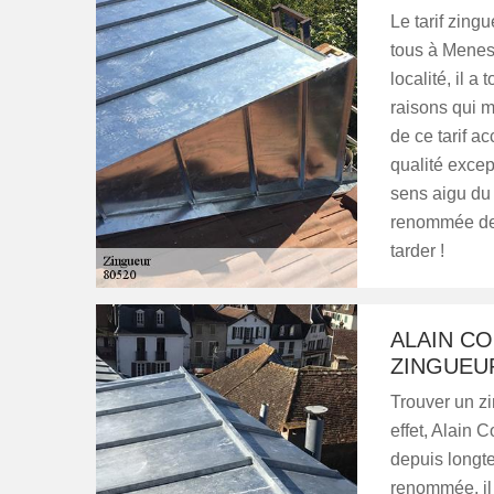
Le tarif zing
tous à Menes
localité, il a
raisons qui mo
de ce tarif a
qualité excep
sens aigu du 
renommée de 
tarder !
ALAIN CO
ZINGUEU
Trouver un zi
effet, Alain 
depuis longt
renommée, il 