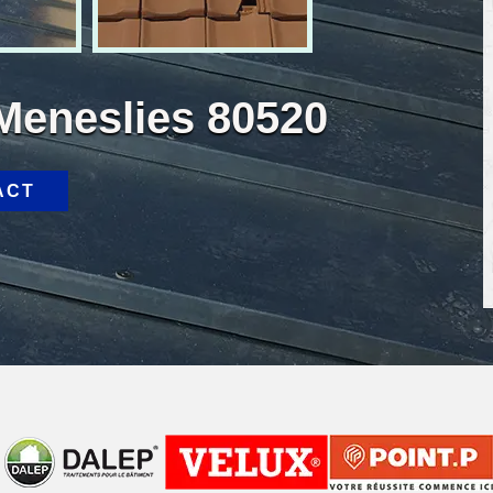
 Meneslies 80520
ACT