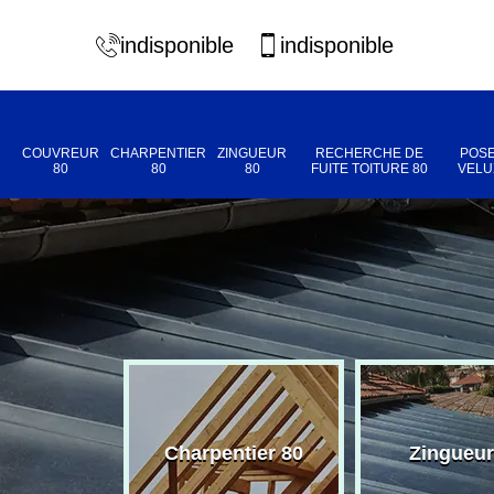
indisponible
indisponible
COUVREUR
CHARPENTIER
ZINGUEUR
RECHERCHE DE
POSE
80
80
80
FUITE TOITURE 80
VELU
eur 80
Charpentier 80
Zingueur