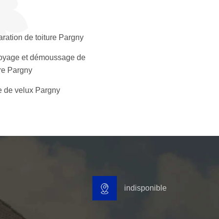
ration de toiture Pargny
oyage et démoussage de
ure Pargny
 de velux Pargny
indisponible