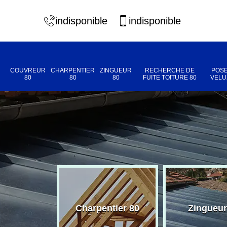
indisponible
indisponible
COUVREUR
CHARPENTIER
ZINGUEUR
RECHERCHE DE
POSE
80
80
80
FUITE TOITURE 80
VELU
eur 80
Charpentier 80
Zingueur