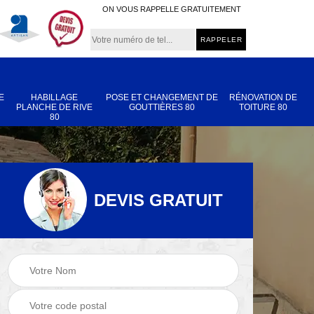
ON VOUS RAPPELLE GRATUITEMENT
E
HABILLAGE
POSE ET CHANGEMENT DE
RÉNOVATION DE
PLANCHE DE RIVE
GOUTTIÈRES 80
TOITURE 80
80
DEVIS GRATUIT
Nettoyage et
Réparation de
 80
démoussage de
toiture 80
toiture 80