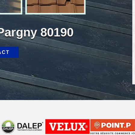
 Pargny 80190
ACT