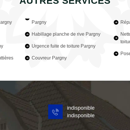
AUTRES SERVICES
Pargny
Pargny
Répa
Habillage planche de rive Pargny
Nett
toit
ny
Urgence fuite de toiture Pargny
Pose
ttières
Couvreur Pargny
indisponible
indisponible