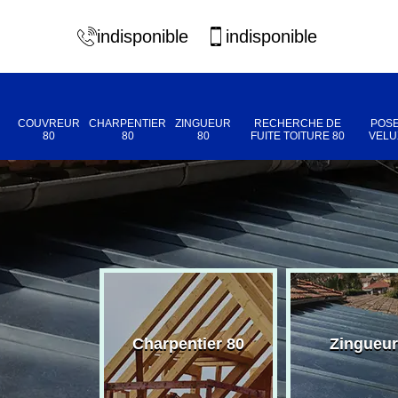
indisponible
indisponible
COUVREUR
CHARPENTIER
ZINGUEUR
RECHERCHE DE
POSE
80
80
80
FUITE TOITURE 80
VELU
eur 80
Charpentier 80
Zingueur