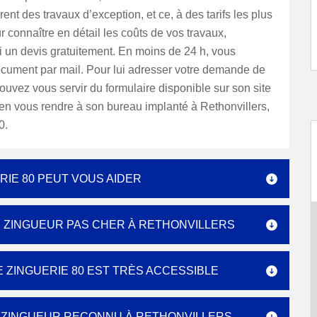
rent des travaux d’exception, et ce, à des tarifs les plus
ur connaître en détail les coûts de vos travaux,
 un devis gratuitement. En moins de 24 h, vous
ocument par mail. Pour lui adresser votre demande de
ouvez vous servir du formulaire disponible sur son site
ien vous rendre à son bureau implanté à Rethonvillers,
0.
IE 80 PEUT VOUS AIDER
N ZINGUEUR PAS CHER À RETHONVILLERS
 ZINGUERIE 80 EST TRÈS ACCESSIBLE
E ZINGUEUR RECONNU À RETHONVILLERS