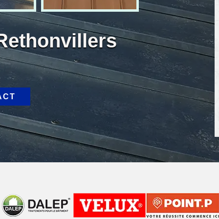
Rethonvillers
ACT