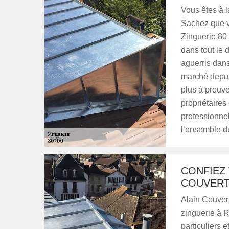
Vous êtes à l
Sachez que v
Zinguerie 80
dans tout le 
aguerris dans
marché depuis
plus à prouve
propriétaires 
professionnel
l’ensemble d
CONFIEZ 
COUVERT
Alain Couvert
zinguerie à R
particuliers 