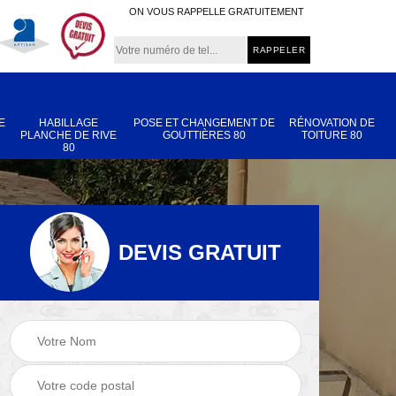
ON VOUS RAPPELLE GRATUITEMENT
E
HABILLAGE
POSE ET CHANGEMENT DE
RÉNOVATION DE
PLANCHE DE RIVE
GOUTTIÈRES 80
TOITURE 80
80
DEVIS GRATUIT
Nettoyage et
Réparation de
 80
démoussage de
toiture 80
toiture 80