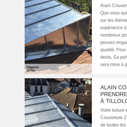
Alain Couvert
Que vous ayez
sur les éléme
expérience d
nombreux prop
pouvez engage
qualité. Pour
devis. Sa pol
sera mise à p
ALAIN CO
PRENDRE
À TILLOL
Votre toiture
Couverture Zi
de toutes les