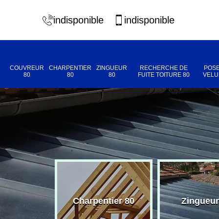
indisponible
indisponible
COUVREUR
CHARPENTIER
ZINGUEUR
RECHERCHE DE
POSE
80
80
80
FUITE TOITURE 80
VELU
eur 80
Charpentier 80
Zingueur