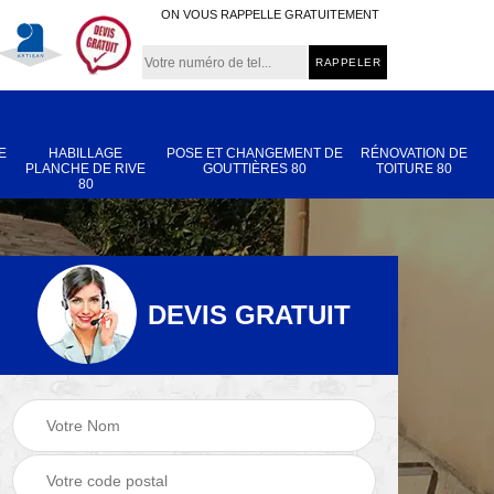
ON VOUS RAPPELLE GRATUITEMENT
E
HABILLAGE
POSE ET CHANGEMENT DE
RÉNOVATION DE
PLANCHE DE RIVE
GOUTTIÈRES 80
TOITURE 80
80
DEVIS GRATUIT
Nettoyage et
Réparation de
 80
démoussage de
toiture 80
toiture 80