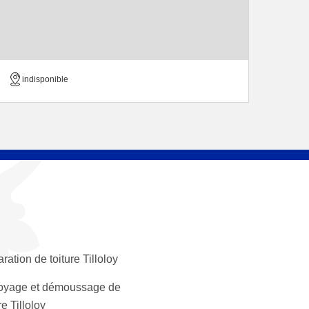
indisponible
ration de toiture Tilloloy
oyage et démoussage de
re Tilloloy