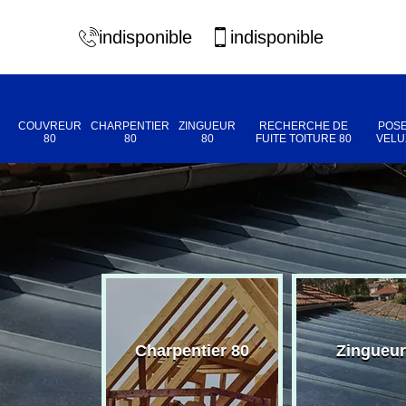
indisponible
indisponible
COUVREUR
CHARPENTIER
ZINGUEUR
RECHERCHE DE
POSE
80
80
80
FUITE TOITURE 80
VELU
eur 80
Charpentier 80
Zingueur