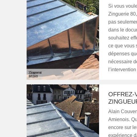
Si vous voule
Zinguerie 80,
pas seulement
dans le docum
souhaitez eff
ce que vous s
dépenses que 
nécessaire d
l’interventio
OFFREZ-
ZINGUEU
Alain Couver
Amienois. Que
encore sur le
expérience d