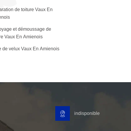
ration de toiture Vaux En
enois
oyage et démoussage de
ure Vaux En Amienois
 de velux Vaux En Amienois
indisponible