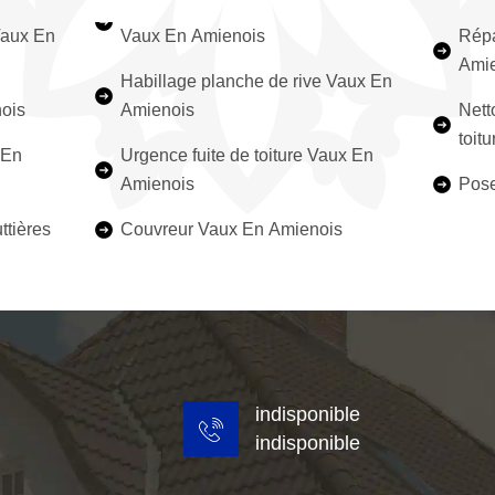
Vaux En
Vaux En Amienois
Répa
Ami
Habillage planche de rive Vaux En
ois
Amienois
Nett
toit
 En
Urgence fuite de toiture Vaux En
Amienois
Pose
ttières
Couvreur Vaux En Amienois
indisponible
indisponible