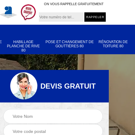
ON VOUS RAPPELLE GRATUITEMENT
E
HABILLAGE
POSE ET CHANGEMENT DE
RÉNOVATION DE
PLANCHE DE RIVE
GOUTTIÈRES 80
TOITURE 80
80
DEVIS GRATUIT
Nettoyage et
Réparation de
 80
démoussage de
toiture 80
toiture 80