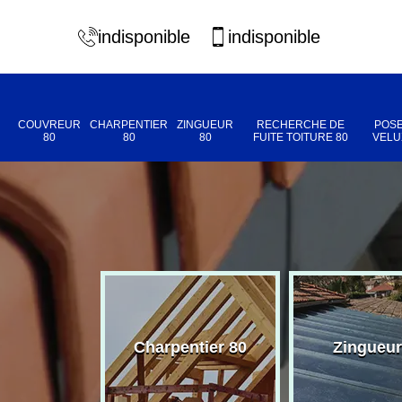
indisponible
indisponible
COUVREUR
CHARPENTIER
ZINGUEUR
RECHERCHE DE
POSE
80
80
80
FUITE TOITURE 80
VELU
eur 80
Charpentier 80
Zingueur