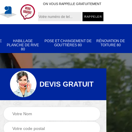
ON VOUS RAPPELLE GRATUITEMENT
E
HABILLAGE
POSE ET CHANGEMENT DE
RÉNOVATION DE
PLANCHE DE RIVE
GOUTTIÈRES 80
TOITURE 80
80
DEVIS GRATUIT
Nettoyage et
Réparation de
 80
démoussage de
toiture 80
toiture 80