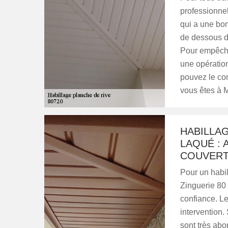
professionnel
qui a une bon
de dessous de
Pour empêcher
une opératio
pouvez le con
vous êtes à M
HABILLAG
LAQUÉ : 
COUVERT
Pour un habil
Zinguerie 80 
confiance. Le
intervention. 
sont très abo