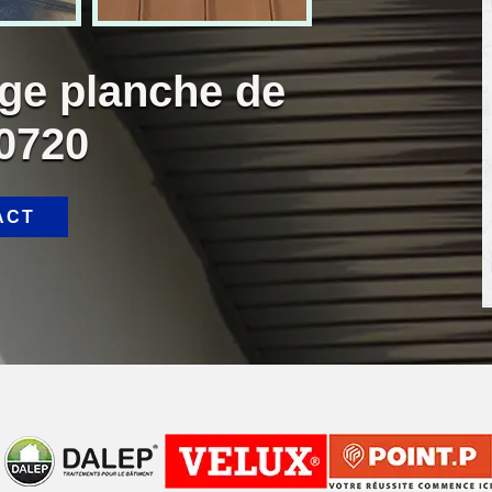
age planche de
80720
ACT