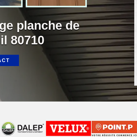
age planche de
il 80710
ACT