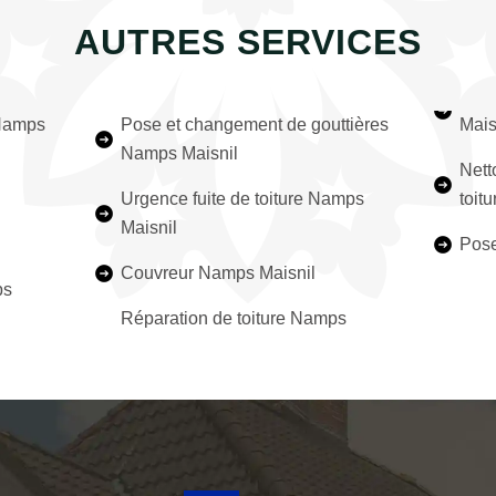
AUTRES SERVICES
 Namps
Pose et changement de gouttières
Mais
Namps Maisnil
Nett
Urgence fuite de toiture Namps
toit
Maisnil
Pose
Couvreur Namps Maisnil
ps
Réparation de toiture Namps