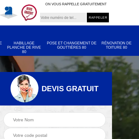
ON VOUS RAPPELLE GRATUITEMENT
E
HABILLAGE
POSE ET CHANGEMENT DE
RÉNOVATION DE
PLANCHE DE RIVE
GOUTTIÈRES 80
TOITURE 80
80
DEVIS GRATUIT
Nettoyage et
Réparation de
 80
démoussage de
toiture 80
toiture 80