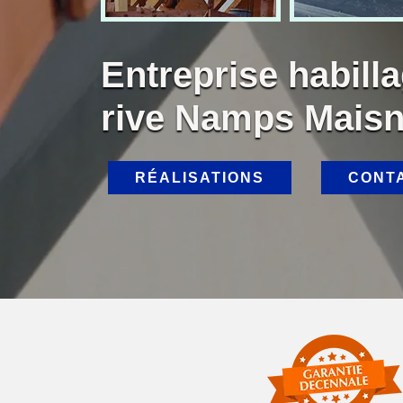
Entreprise habill
rive Namps Maisn
RÉALISATIONS
CONT