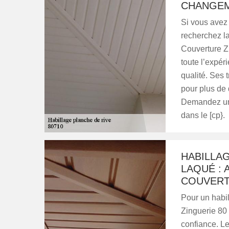
CHANGEM
Si vous avez 
recherchez la
Couverture Zi
toute l’expér
qualité. Ses 
pour plus de d
Demandez un 
dans le [cp}.
HABILLAG
LAQUÉ : 
COUVERT
Pour un habil
Zinguerie 80 
confiance. Le