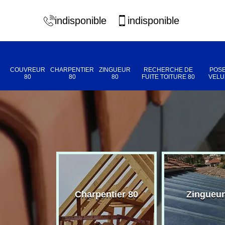
indisponible
indisponible
COUVREUR
CHARPENTIER
ZINGUEUR
RECHERCHE DE
POSE
80
80
80
FUITE TOITURE 80
VELU
eur 80
Charpentier 80
Zingueur