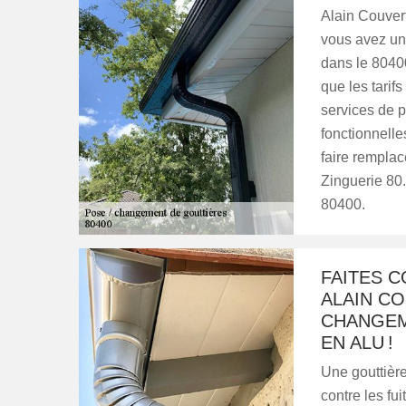
Alain Couvert
vous avez un
dans le 80400
que les tarifs
services de p
fonctionnelles
faire rempla
Zinguerie 80.
80400.
FAITES 
ALAIN CO
CHANGEM
EN ALU !
Une gouttière
contre les fui