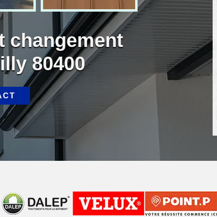
et changement
illy 80400
ACT