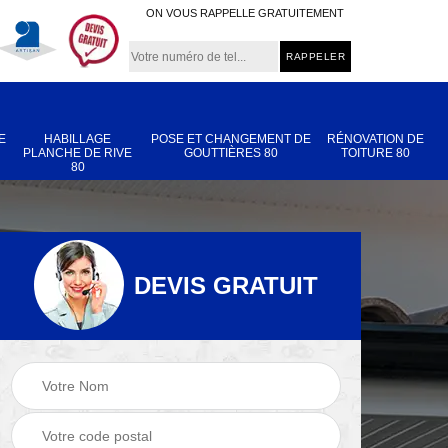
ON VOUS RAPPELLE GRATUITEMENT
E
HABILLAGE
POSE ET CHANGEMENT DE
RÉNOVATION DE
PLANCHE DE RIVE
GOUTTIÈRES 80
TOITURE 80
80
DEVIS GRATUIT
Nettoyage et
Réparation de
 80
démoussage de
toiture 80
toiture 80