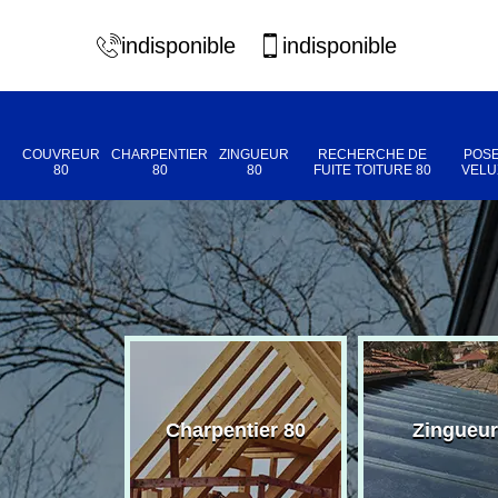
indisponible
indisponible
COUVREUR
CHARPENTIER
ZINGUEUR
RECHERCHE DE
POSE
80
80
80
FUITE TOITURE 80
VELU
eur 80
Charpentier 80
Zingueur