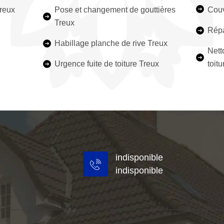
Treux
Pose et changement de gouttières
Couv
Treux
Répa
Habillage planche de rive Treux
Nett
Urgence fuite de toiture Treux
toit
indisponible
indisponible