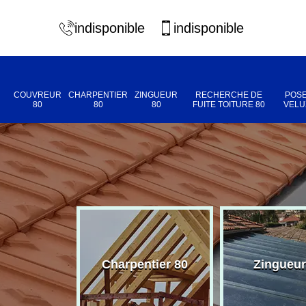
indisponible
indisponible
COUVREUR
CHARPENTIER
ZINGUEUR
RECHERCHE DE
POSE
80
80
80
FUITE TOITURE 80
VELU
eur 80
Charpentier 80
Zingueur