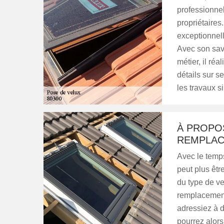
professionnel
propriétaires
exceptionnell
Avec son savo
métier, il ré
détails sur se
les travaux s
À PROPOS
REMPLAC
Avec le temps
peut plus êtr
du type de ve
remplacement 
adressiez à 
pourrez alors