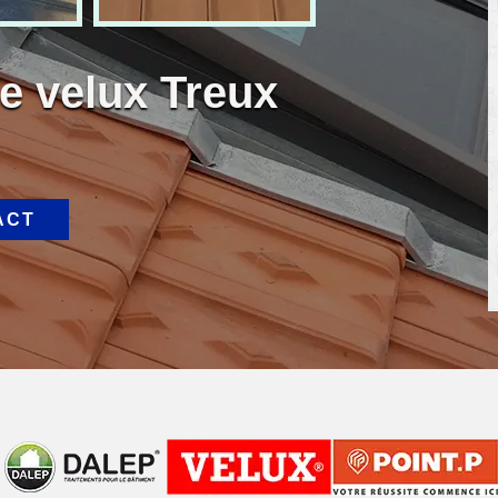
e velux Treux
ACT