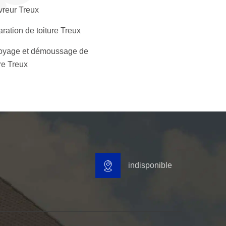
reur Treux
ration de toiture Treux
oyage et démoussage de
ure Treux
indisponible