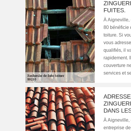
ZINGUER
FUITES.
À Aigneville,
80 bénéficie 
toiture. Si v
vous adresse
qualifiés, il
rapidement. I
couverture ne
services et s
ADRESSE
ZINGUERI
DANS LES
À Aigneville,
entreprise de