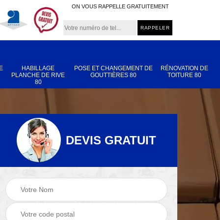
ON VOUS RAPPELLE GRATUITEMENT
E
HABILLAGE
POSE ET CHANGEMENT DE
RÉNOVATION DE
PLANCHE DE RIVE
GOUTTIÈRES 80
TOITURE 80
80
DEVIS GRATUIT
Nettoyage et
Réparation de
 80
démoussage de
toiture 80
toiture 80