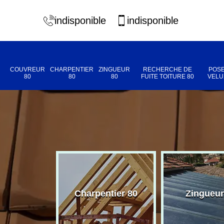
indisponible
indisponible
COUVREUR
CHARPENTIER
ZINGUEUR
RECHERCHE DE
POSE
80
80
80
FUITE TOITURE 80
VELU
eur 80
Charpentier 80
Zingueur