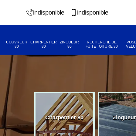
indisponible
indisponible
COUVREUR
CHARPENTIER
ZINGUEUR
RECHERCHE DE
POSE
80
80
80
FUITE TOITURE 80
VELU
eur 80
Charpentier 80
Zingueur