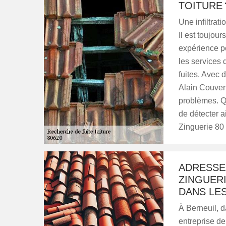
TOITURE 
Une infiltrat
Il est toujours
expérience po
les services 
fuites. Avec
Alain Couver
problèmes. Qu
de détecter a
Zinguerie 80 
ADRESSE
ZINGUERI
DANS LES
À Berneuil, d
entreprise de