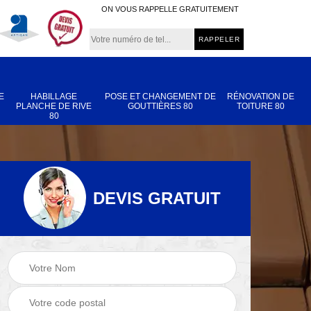
ON VOUS RAPPELLE GRATUITEMENT
E
HABILLAGE
POSE ET CHANGEMENT DE
RÉNOVATION DE
PLANCHE DE RIVE
GOUTTIÈRES 80
TOITURE 80
80
DEVIS GRATUIT
Nettoyage et
Réparation de
 80
démoussage de
toiture 80
toiture 80