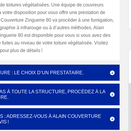
 de toitures végétalisées. Une équipe de couvreurs
à votre disposition pour vous offrir une prestation de
n Couverture Zinguerie 80 va procéder à une fumigation,
graphie à infrarouge ou à d’autres méthodes. Alain
inguerie 80 est disponible pour vous si vous avez des
fuites au niveau de votre toiture végétalisée. Visitez
pour plus de détails !
RE : LE CHOIX D’UN PRESTATAIRE.
AS À TOUTE LA STRUCTURE, PROCÉDEZ À LA
RE.
S : ADRESSEZ-VOUS À ALAIN COUVERTURE
IS !