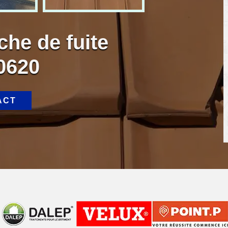
che de fuite
80620
ACT