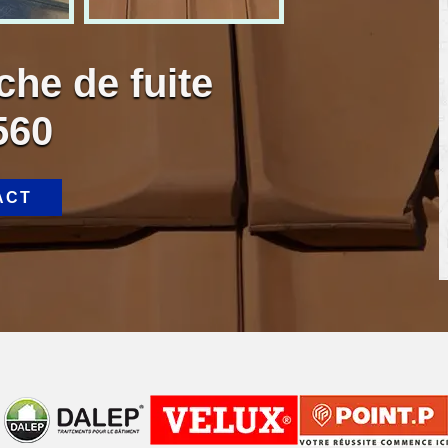
che de fuite
560
ACT