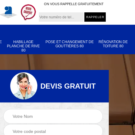
ON VOUS RAPPELLE GRATUITEMENT
E
HABILLAGE
POSE ET CHANGEMENT DE
RÉNOVATION DE
PLANCHE DE RIVE
GOUTTIÈRES 80
TOITURE 80
80
DEVIS GRATUIT
Nettoyage et
Réparation de
 80
démoussage de
toiture 80
toiture 80