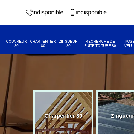
indisponible
indisponible
COUVREUR
CHARPENTIER
ZINGUEUR
RECHERCHE DE
POSE
80
80
80
FUITE TOITURE 80
VELU
eur 80
Charpentier 80
Zingueur