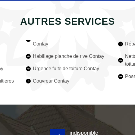
AUTRES SERVICES
Contay
Répa
Habillage planche de rive Contay
Nett
toit
ay
Urgence fuite de toiture Contay
Pose
ttières
Couvreur Contay
indisponible