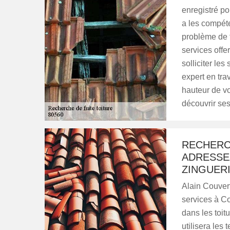
enregistré pou
a les compéte
problème de f
services offe
solliciter le
expert en tra
hauteur de vo
découvrir ses 
RECHERCH
ADRESSE
ZINGUERI
Alain Couver
services à Co
dans les toitu
utilisera les