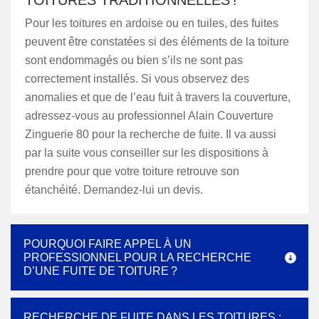
TOITURES TRADITIONNELLES !
Pour les toitures en ardoise ou en tuiles, des fuites
peuvent être constatées si des éléments de la toiture
sont endommagés ou bien s’ils ne sont pas
correctement installés. Si vous observez des
anomalies et que de l’eau fuit à travers la couverture,
adressez-vous au professionnel Alain Couverture
Zinguerie 80 pour la recherche de fuite. Il va aussi
par la suite vous conseiller sur les dispositions à
prendre pour que votre toiture retrouve son
étanchéité. Demandez-lui un devis.
POURQUOI FAIRE APPEL À UN
PROFESSIONNEL POUR LA RECHERCHE
D’UNE FUITE DE TOITURE ?
RECHERCHE DE FUITE DANS LES TOITURES :