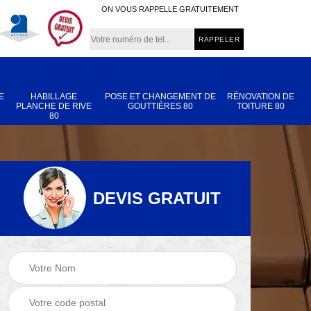
ON VOUS RAPPELLE GRATUITEMENT
E
HABILLAGE
POSE ET CHANGEMENT DE
RÉNOVATION DE
PLANCHE DE RIVE
GOUTTIÈRES 80
TOITURE 80
80
DEVIS GRATUIT
Nettoyage et
Réparation de
 80
démoussage de
toiture 80
toiture 80