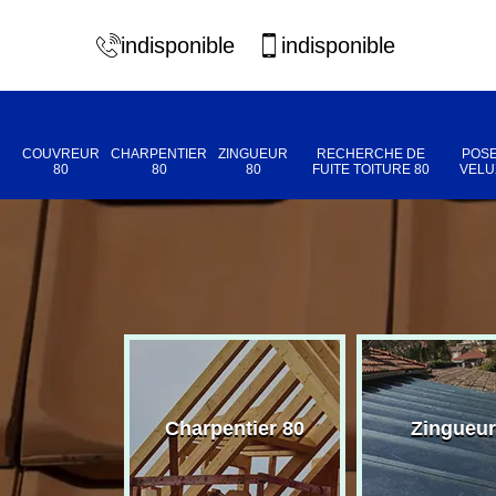
indisponible
indisponible
COUVREUR
CHARPENTIER
ZINGUEUR
RECHERCHE DE
POSE
80
80
80
FUITE TOITURE 80
VELU
eur 80
Charpentier 80
Zingueur