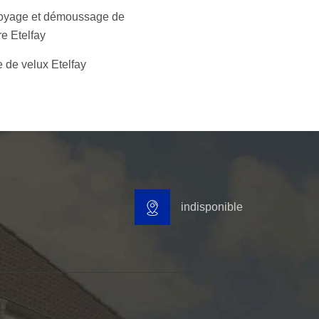
oyage et démoussage de
re Etelfay
 de velux Etelfay
indisponible