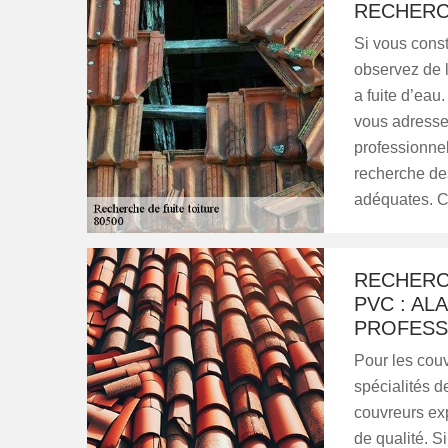
RECHERC
Si vous cons
observez de l’
a fuite d’eau.
vous adresse
professionnel
recherche des 
adéquates. C
RECHERC
PVC : AL
PROFESS
Pour les couv
spécialités d
couvreurs exp
de qualité. S