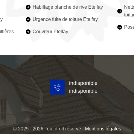
Habillage planche de rive Etelfay
Nett
toitu
ay
Urgence fuite de toiture Etelfay
Pose
ttières
Couvreur Etelfay
indisponible
indisponible
© 2025 - 2026 Tout droit réservé -
Mentions légales