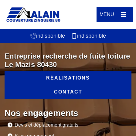
MENU
indisponible
indisponible
Entreprise recherche de fuite toiture
Le Mazis 80430
RÉALISATIONS
CONTACT
Nos engagements
Devis et déplacement gratuits
Sans engagement