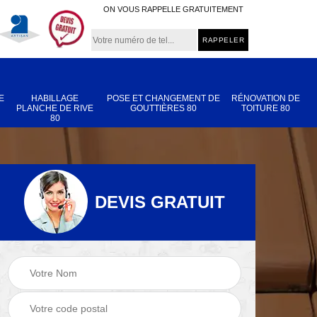
ON VOUS RAPPELLE GRATUITEMENT
E
HABILLAGE
POSE ET CHANGEMENT DE
RÉNOVATION DE
PLANCHE DE RIVE
GOUTTIÈRES 80
TOITURE 80
80
DEVIS GRATUIT
Nettoyage et
Réparation de
 80
démoussage de
toiture 80
toiture 80