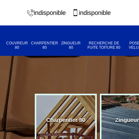
indisponible
indisponible
COUVREUR
CHARPENTIER
ZINGUEUR
RECHERCHE DE
POSE
80
80
80
FUITE TOITURE 80
VELU
eur 80
Charpentier 80
Zingueur