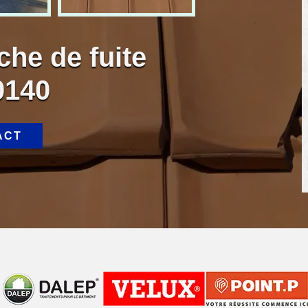
che de fuite
0140
ACT