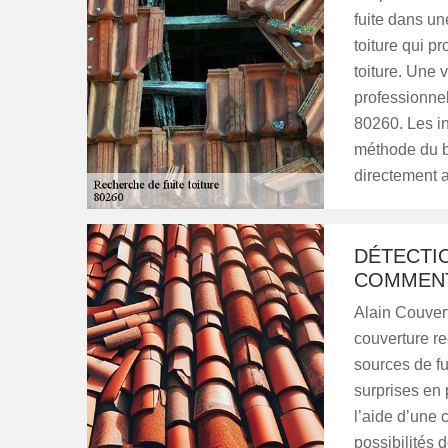
fuite dans un
toiture qui p
toiture. Une 
professionnel
80260. Les in
méthode du bo
directement a
DÉTECTIO
COMMENT
Alain Couvert
couverture r
sources de fu
surprises en p
l’aide d’une 
possibilités 