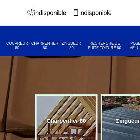
indisponible
indisponible
COUVREUR
CHARPENTIER
ZINGUEUR
RECHERCHE DE
POSE
80
80
80
FUITE TOITURE 80
VELU
eur 80
Charpentier 80
Zingueur