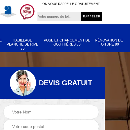
ON VOUS RAPPELLE GRATUITEMENT
E
HABILLAGE
POSE ET CHANGEMENT DE
RÉNOVATION DE
PLANCHE DE RIVE
GOUTTIÈRES 80
TOITURE 80
80
DEVIS GRATUIT
Nettoyage et
Réparation de
 80
démoussage de
toiture 80
toiture 80