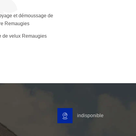
oyage et démoussage de
ure Remaugies
 de velux Remaugies
indisponible