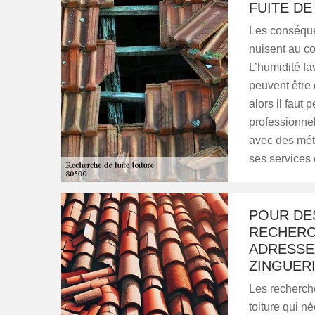
FUITE DE
Les conséquen
nuisent au co
L’humidité fa
peuvent être
alors il faut 
professionnel
avec des méth
ses services e
POUR DES
RECHERCH
ADRESSE
ZINGUERI
Les recherch
toiture qui n