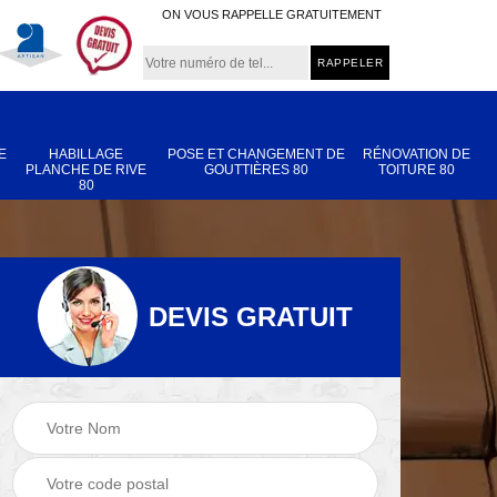
ON VOUS RAPPELLE GRATUITEMENT
E
HABILLAGE
POSE ET CHANGEMENT DE
RÉNOVATION DE
PLANCHE DE RIVE
GOUTTIÈRES 80
TOITURE 80
80
DEVIS GRATUIT
Nettoyage et
Réparation de
 80
démoussage de
toiture 80
toiture 80