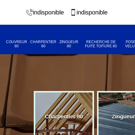
indisponible
indisponible
COUVREUR
CHARPENTIER
ZINGUEUR
RECHERCHE DE
POSE
80
80
80
FUITE TOITURE 80
VELU
eur 80
Charpentier 80
Zingueur