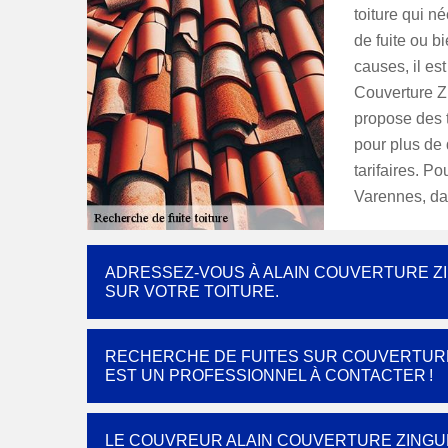
toiture qui n
de fuite ou bi
causes, il es
Couverture Z
propose des t
pour plus de 
tarifaires. P
Varennes, da
ADRESSEZ-VOUS À ALAIN COUVERTURE ZI
SUR VOTRE TOITURE.
RECHERCHE DE FUITES SUR COUVERTURE 
EST UN PROFESSIONNEL À CONTACTER !
LE COUVREUR ALAIN COUVERTURE ZINGUE