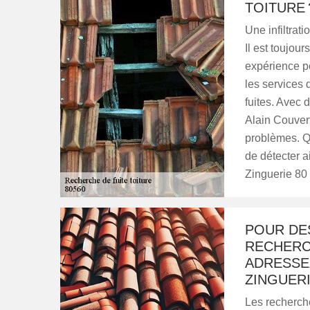
TOITURE 
Une infiltrat
Il est toujours
expérience po
les services 
fuites. Avec
Alain Couver
problèmes. Qu
de détecter a
Zinguerie 80
POUR DES
RECHERCH
ADRESSE
ZINGUERI
Les recherch