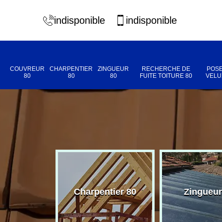
indisponible
indisponible
COUVREUR
CHARPENTIER
ZINGUEUR
RECHERCHE DE
POSE
80
80
80
FUITE TOITURE 80
VELU
eur 80
Charpentier 80
Zingueur