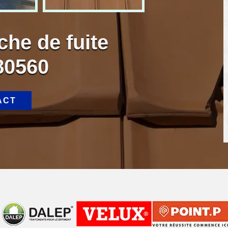
che de fuite
80560
ACT