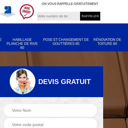
ON VOUS RAPPELLE GRATUITEMENT
E
HABILLAGE
POSE ET CHANGEMENT DE
RÉNOVATION DE
PLANCHE DE RIVE
GOUTTIÈRES 80
TOITURE 80
80
DEVIS GRATUIT
Nettoyage et
Réparation de
 80
démoussage de
toiture 80
toiture 80