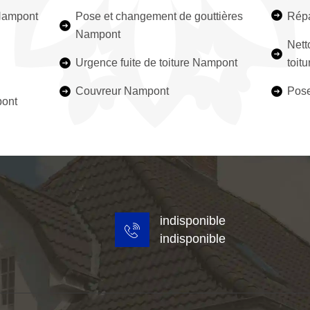
 Nampont
Pose et changement de gouttières
Répa
Nampont
Nett
Urgence fuite de toiture Nampont
toit
Couvreur Nampont
Pose
pont
indisponible
indisponible