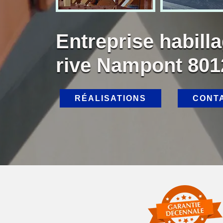
Entreprise habill
rive Nampont 801
RÉALISATIONS
CONT