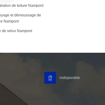
ration de toiture Nampont
oyage et démoussage de
ure Nampont
 de velux Nampont
indisponible