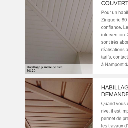
COUVERT
Pour un habil
Zinguerie 80 
confiance. Le
intervention. 
sont très abo
réalisations 
tarifs, conta
à Nampont da
HABILLAG
DEMANDE
Quand vous e
rive, il est 
permet de pré
les travaux d