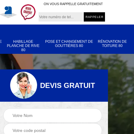
ON VOUS RAPPELLE GRATUITEMENT
E
HABILLAGE
POSE ET CHANGEMENT DE
RÉNOVATION DE
PLANCHE DE RIVE
GOUTTIÈRES 80
TOITURE 80
80
DEVIS GRATUIT
Nettoyage et
Réparation de
 80
démoussage de
toiture 80
toiture 80