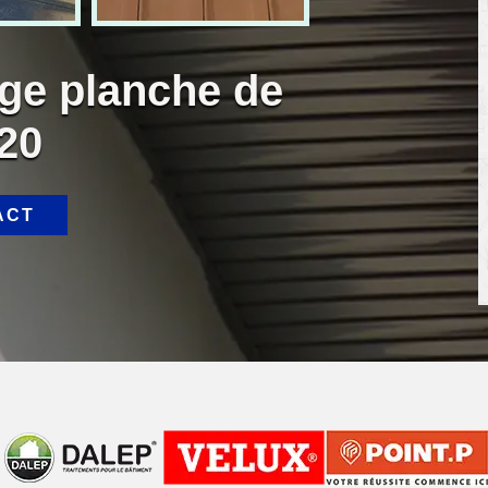
age planche de
20
ACT