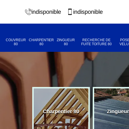
indisponible
indisponible
COUVREUR
CHARPENTIER
ZINGUEUR
RECHERCHE DE
POSE
80
80
80
FUITE TOITURE 80
VELU
eur 80
Charpentier 80
Zingueur