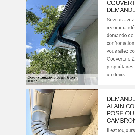
COUVERT
DEMANDE 
Si vous avez u
recommandé d
demande de d
confrontation
vous allez co
Couverture Zi
propriétaires
un devis.
DEMANDEZ
ALAIN C
POSE OU
CAMBRON
Il est toujou