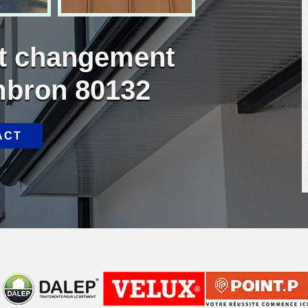
et changement
mbron 80132
ACT