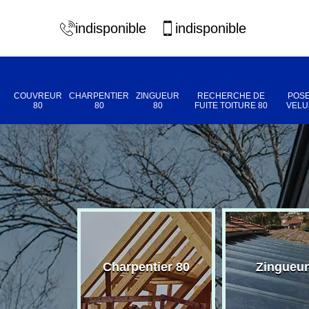
indisponible
indisponible
COUVREUR
CHARPENTIER
ZINGUEUR
RECHERCHE DE
POSE
80
80
80
FUITE TOITURE 80
VELU
eur 80
Charpentier 80
Zingueur