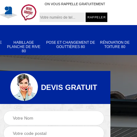
ON VOUS RAPPELLE GRATUITEMENT
E
HABILLAGE
POSE ET CHANGEMENT DE
RÉNOVATION DE
PLANCHE DE RIVE
GOUTTIÈRES 80
TOITURE 80
80
DEVIS GRATUIT
Nettoyage et
Réparation de
 80
démoussage de
toiture 80
toiture 80