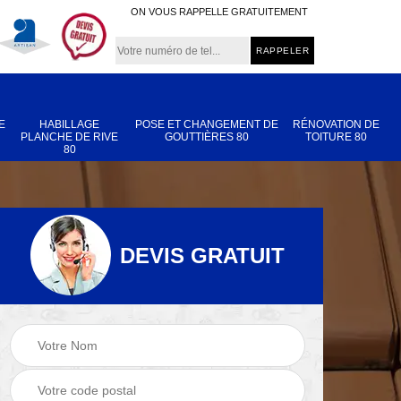
ON VOUS RAPPELLE GRATUITEMENT
E
HABILLAGE
POSE ET CHANGEMENT DE
RÉNOVATION DE
PLANCHE DE RIVE
GOUTTIÈRES 80
TOITURE 80
80
DEVIS GRATUIT
Nettoyage et
Réparation de
 80
démoussage de
toiture 80
toiture 80