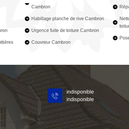
Cambron
Répa
Habillage planche de rive Cambron
Nett
toit
bron
Urgence fuite de toiture Cambron
Pose
ttières
Couvreur Cambron
indisponible
indisponible