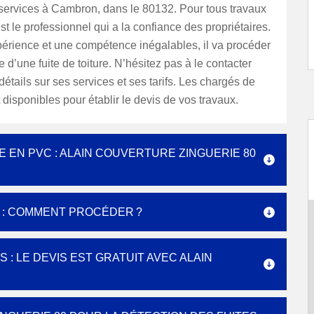
services à Cambron, dans le 80132. Pour tous travaux
 est le professionnel qui a la confiance des propriétaires.
érience et une compétence inégalables, il va procéder
e d’une fuite de toiture. N’hésitez pas à le contacter
détails sur ses services et ses tarifs. Les chargés de
t disponibles pour établir le devis de vos travaux.
EN PVC : ALAIN COUVERTURE ZINGUERIE 80
E : COMMENT PROCÉDER ?
: LE DEVIS EST GRATUIT AVEC ALAIN