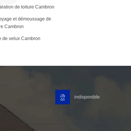
ration de toiture Cambron
oyage et démoussage de
ure Cambron
 de velux Cambron
indisponible