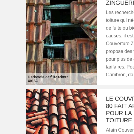
ZINGUERI
Les recherch
toiture qui n
de fuite ou bi
causes, il es
Couverture Z
propose des t
pour plus de 
tarifaires. P
Cambron, dan
LE COUV
80 FAIT 
POUR LA
TOITURE.
Alain Couvert