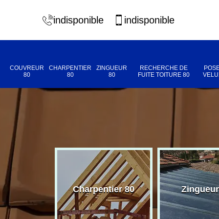
indisponible
indisponible
COUVREUR
CHARPENTIER
ZINGUEUR
RECHERCHE DE
POSE
80
80
80
FUITE TOITURE 80
VELU
eur 80
Charpentier 80
Zingueur