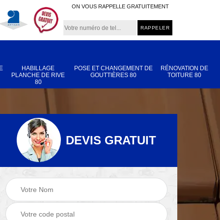
ON VOUS RAPPELLE GRATUITEMENT
E
HABILLAGE
POSE ET CHANGEMENT DE
RÉNOVATION DE
PLANCHE DE RIVE
GOUTTIÈRES 80
TOITURE 80
80
DEVIS GRATUIT
Nettoyage et
Réparation de
 80
démoussage de
toiture 80
toiture 80