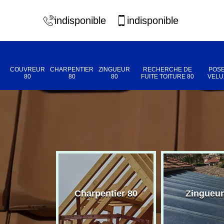
indisponible
indisponible
COUVREUR
CHARPENTIER
ZINGUEUR
RECHERCHE DE
POSE
80
80
80
FUITE TOITURE 80
VELU
eur 80
Charpentier 80
Zingueur