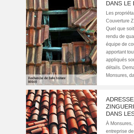
DANS LE
Les propriét
Couverture Zi
Quel que soit
rendu de qual
équipe de cou
apportant tou
appliqués son
détails. Dema
Monsures, da
ADRESSE
ZINGUERI
DANS LES
À Monsures, 
entreprise de