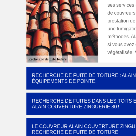
ses services 
de couvreurs 
prestation de
une fumigatio
méthodes. Al
si vous avez 
végétalisée. 
RECHERCHE DE FUITE DE TOITURE : ALAI
ÉQUIPEMENTS DE POINTE.
RECHERCHE DE FUITES DANS LES TOITS EN
ALAIN COUVERTURE ZINGUERIE 80 !
LE COUVREUR ALAIN COUVERTURE ZINGUE
RECHERCHE DE FUITE DE TOITURE.