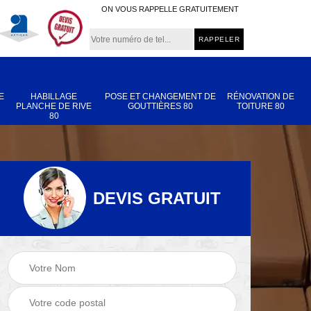
ON VOUS RAPPELLE GRATUITEMENT
E
HABILLAGE
POSE ET CHANGEMENT DE
RÉNOVATION DE
PLANCHE DE RIVE
GOUTTIÈRES 80
TOITURE 80
80
DEVIS GRATUIT
Nettoyage et
Réparation de
 80
démoussage de
toiture 80
toiture 80