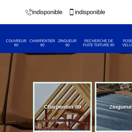
indisponible
indisponible
COUVREUR
CHARPENTIER
ZINGUEUR
RECHERCHE DE
POSE
80
80
80
FUITE TOITURE 80
VELU
eur 80
Charpentier 80
Zingueur