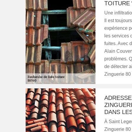
TOITURE 
Une infiltrat
Il est toujours
expérience po
les services 
fuites. Avec
Alain Couver
problèmes. Qu
de détecter a
Zinguerie 80 
ADRESSE
ZINGUERI
DANS LES
À Saint Leger
Zinguerie 80 